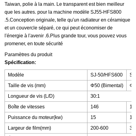
Taiwan, polie à la main. Le transparent est bien meilleur
que les autres. pour la machine modèle SJ55-HFS800
.5.Conception originale, telle qu'un radiateur en céramique
et un couvercle séparé, ce qui peut économiser de
l'énergie à l'avenir .6.Plus grande tour, vous pouvez vous
promener, en toute sécurité
Paramètres du produit
Spécification:
Modèle
SJ-50/HFS600
SJ
Taille de vis (mm)
Φ50 (Bimental)
Φ5
Longueur de vis (L/D)
30:1
Boîte de vitesses
146
17
Puissance du moteur(kw)
15
18
Largeur de film(mm)
200-600
30