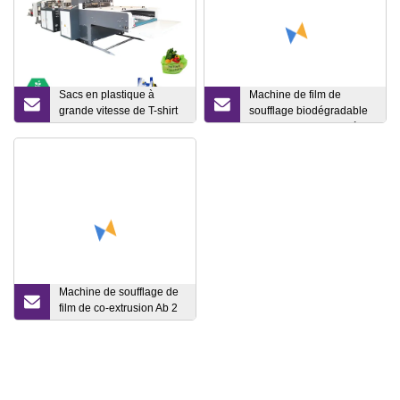
Sacs en plastique à
Machine de film de
grande vitesse de T-shirt
soufflage biodégradable
faisant la fabrication de
PE LDPE HDPE PLA à
machine
grande vitesse avec
matrice rotative Prix de
l'extrudeuse monocouche
Machine de soufflage de
film de co-extrusion Ab 2
couches HDPE/LDPE/PE
Machines de film soufflé