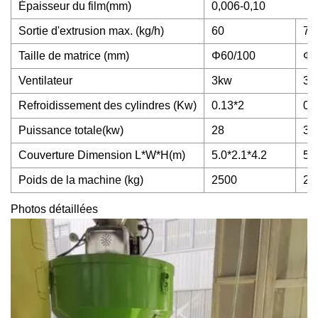
Épaisseur du film(mm)
0,006-0,10
Sortie d'extrusion max. (kg/h)
60
70
Taille de matrice (mm)
Φ60/100
Φ8
Ventilateur
3kw
3k
Refroidissement des cylindres (Kw)
0.13*2
0.
Puissance totale(kw)
28
36
Couverture Dimension L*W*H(m)
5.0*2.1*4.2
5.
Poids de la machine (kg)
2500
28
Photos détaillées