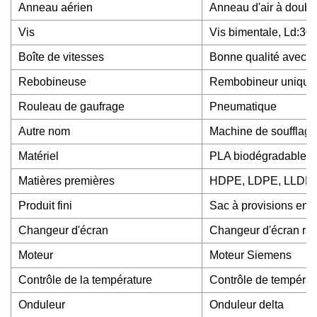
Anneau aérien
Anneau d'air à doubl
Vis
Vis bimentale, Ld:30:
Boîte de vitesses
Bonne qualité avec p
Rebobineuse
Rembobineur unique
Rouleau de gaufrage
Pneumatique
Autre nom
Machine de soufflage 
Matériel
PLA biodégradable.P
Matières premières
HDPE, LDPE, LLDP
Produit fini
Sac à provisions en pl
Changeur d'écran
Changeur d'écran ra
Moteur
Moteur Siemens
Contrôle de la température
Contrôle de tempéra
Onduleur
Onduleur delta