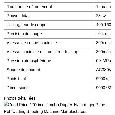
Rouleau de déroulement
1 rouleau
Pouvoir total
23kw
La longueur de coupe
400-160
Précision de coupe
±0,4 mm
Vitesse de coupe maximale
300coupe
Vitesse maximale du compteur de coupe
300m/min
Pression atmosphérique
0,8 MPa
Source de courant
AC380V/
Poids total
9000kg
Dimensions
9000×39
Photos détaillées