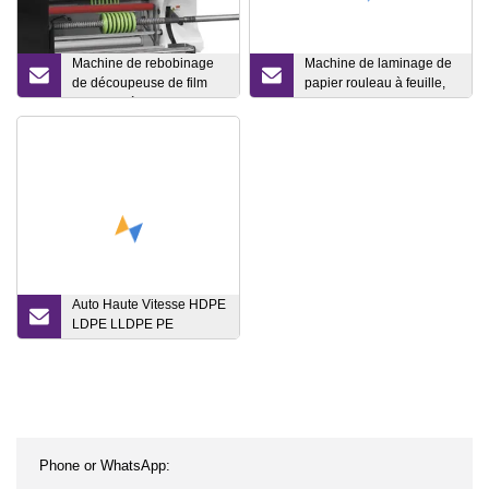
Machine de rebobinage
Machine de laminage de
de découpeuse de film
papier rouleau à feuille,
plastique à grande
machine de laminage de
vitesse contrôlée par
papier kraft/carton/papier
ordinateur
gris/papier kraft par
bobine de papier rotative
à la machine de découpe
transversale de feuille.
Auto Haute Vitesse HDPE
LDPE LLDPE PE
Monocouche Deux Trois
Couches Multicouche
Couche Rotatif ABA Film
Plastique Soufflage
Extrudeuse Film Extrusion
Soufflé Prix de la Machine